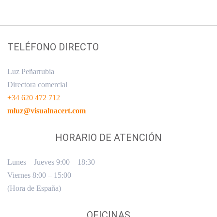
Skip
Skip
links
to
primary
navigation
TELÉFONO DIRECTO
Skip
to
Luz Peñarrubia
content
Directora comercial
+34 620 472 712
mluz@visualnacert.com
HORARIO DE ATENCIÓN
Lunes – Jueves 9:00 – 18:30
Viernes 8:00 – 15:00
(Hora de España)
OFICINAS