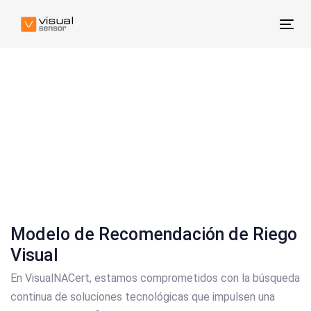
Skip
Skip
links
to
Tog
primary
nav
navigation
Skip
Blog
to
content
Modelo de Recomendación de Riego
Visual
En VisualNACert, estamos comprometidos con la búsqueda
continua de soluciones tecnológicas que impulsen una